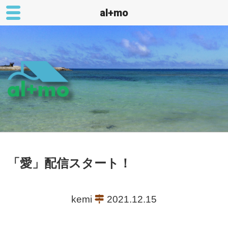
al+mo
コ
ン
テ
ン
ツ
へ
ス
AL+MO
キ
ッ
プ
「愛」配信スタート！
kemi
2021.12.15