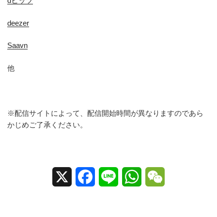
dヒッツ
deezer
Saavn
他
※配信サイトによって、配信開始時間が異なりますのであら
かじめご了承ください。
X
F
L
W
W
a
i
h
e
c
n
a
C