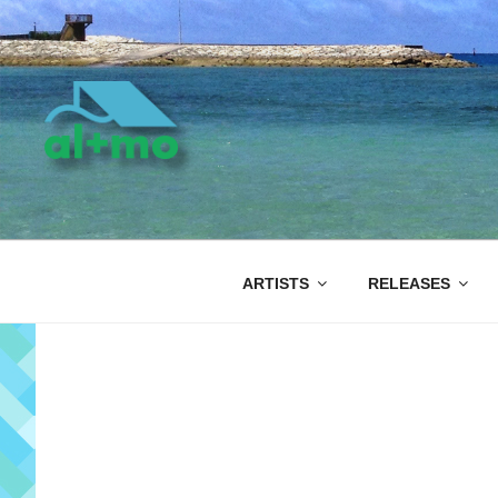
コ
ン
テ
ン
ツ
へ
ス
キ
AL+MO
ッ
プ
ARTISTS
RELEASES