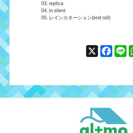
03. replica
04. in silent
05. レインカネーション(end roll)
X
F
L
a
i
c
n
e
e
b
o
o