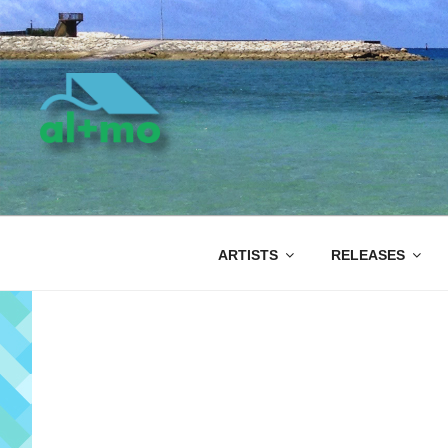
コ
ン
テ
ン
ツ
へ
ス
キ
AL+MO
ッ
プ
ARTISTS
RELEASES