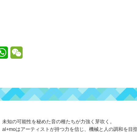
W
W
h
e
a
C
t
h
s
a
A
t
未知の可能性を秘めた音の種たちが力強く芽吹く。
p
al+moはアーティストが持つ力を信じ、機械と人の調和を目