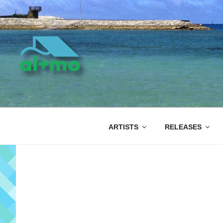
コ
ン
テ
ン
ツ
へ
ス
キ
AL+MO
ッ
プ
ARTISTS
RELEASES