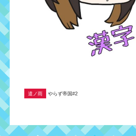
遣ノ雨
やらず帝国#2